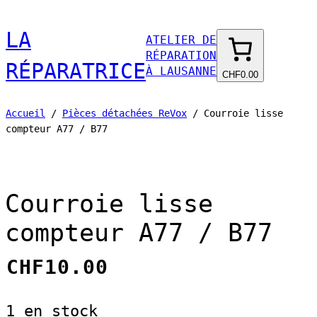
Aller
LA
ATELIER DE
au
RÉPARATION
contenu
RÉPARATRICE
À LAUSANNE
CHF0.00
Accueil
/
Pièces détachées ReVox
/ Courroie lisse
compteur A77 / B77
Courroie lisse
compteur A77 / B77
CHF
10.00
1 en stock