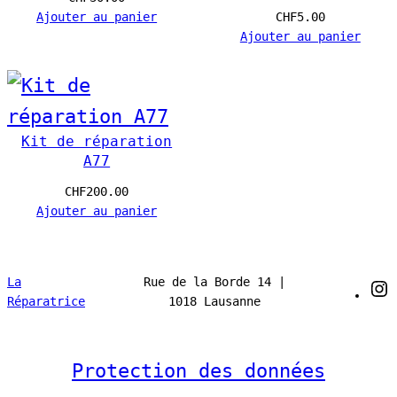
u
Ajouter au panier
CHF
5.00
Ajouter au panier
r
r
o
i
Kit de réparation
A77
e
CHF
200.00
l
Ajouter au panier
i
s
La
Rue de la Borde 14 |
I
s
Réparatrice
1018 Lausanne
e
c
Protection des données
o