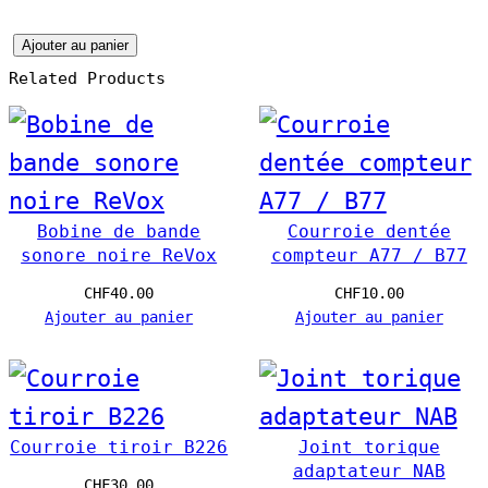
Ajouter au panier
q
Related Products
u
a
n
t
Bobine de bande
Courroie dentée
i
sonore noire ReVox
compteur A77 / B77
t
CHF
40.00
CHF
10.00
é
Ajouter au panier
Ajouter au panier
d
e
C
Courroie tiroir B226
Joint torique
o
adaptateur NAB
CHF
30.00