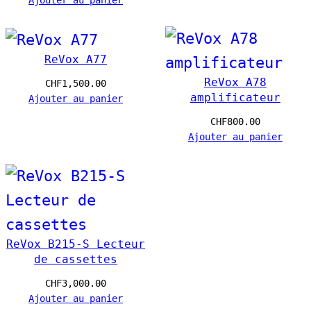
9
0
ReVox A77
ReVox A78
CHF
1,500.00
amplificateur
Ajouter au panier
CHF
800.00
Ajouter au panier
ReVox B215-S Lecteur
de cassettes
CHF
3,000.00
Ajouter au panier