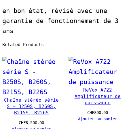
t
en bon état, révisé avec une
i
garantie de fonctionnement de 3
t
ans
é
d
Related Products
e
R
e
V
ReVox A722
o
Amplificateur de
Chaîne stéréo série
puissance
x
S – B250S, B260S,
B215S, B226S
CHF
800.00
B
Ajouter au panier
CHF
8,500.00
7
Ajouter au panier