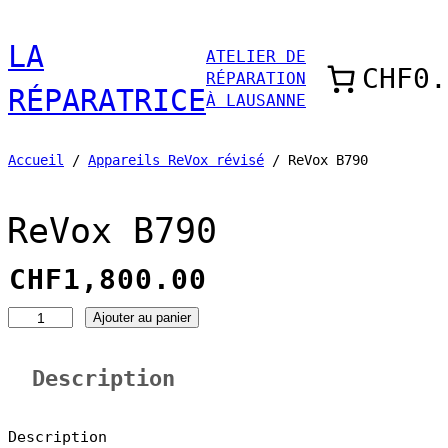
Aller
LA
ATELIER DE
au
CHF0.
RÉPARATION
contenu
RÉPARATRICE
À LAUSANNE
Accueil
/
Appareils ReVox révisé
/ ReVox B790
ReVox B790
CHF
1,800.00
Ajouter au panier
q
u
Description
a
n
Description