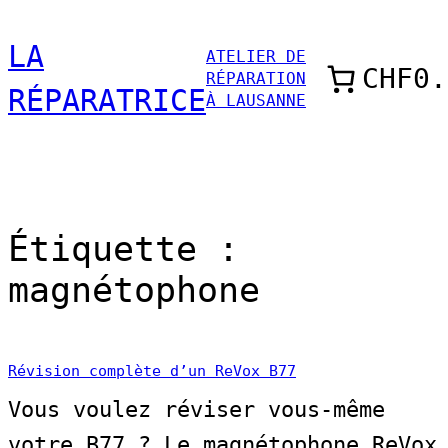
Aller
LA
ATELIER DE
au
CHF0.
RÉPARATION
contenu
RÉPARATRICE
À LAUSANNE
Étiquette :
magnétophone
Révision complète d’un ReVox B77
Vous voulez réviser vous-même
votre B77 ? Le magnétophone ReVox